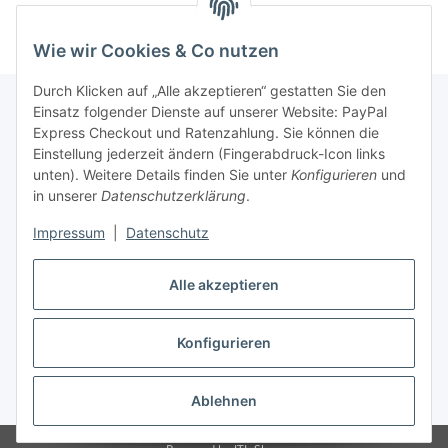
Wie wir Cookies & Co nutzen
Durch Klicken auf „Alle akzeptieren“ gestatten Sie den
Einsatz folgender Dienste auf unserer Website: PayPal
Express Checkout und Ratenzahlung. Sie können die
Informationen
Einstellung jederzeit ändern (Fingerabdruck-Icon links
unten). Weitere Details finden Sie unter
Konfigurieren
und
in unserer
Datenschutzerklärung
.
Gesetzliche Informationen
Impressum
|
Datenschutz
Vertrag widerrufen
Alle akzeptieren
Konfigurieren
* Alle Preise inkl. gesetzlicher USt., zzgl.
Versand
Ablehnen