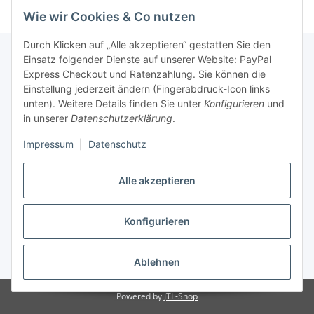
Wie wir Cookies & Co nutzen
Durch Klicken auf „Alle akzeptieren“ gestatten Sie den
Einsatz folgender Dienste auf unserer Website: PayPal
Express Checkout und Ratenzahlung. Sie können die
Informationen
Einstellung jederzeit ändern (Fingerabdruck-Icon links
unten). Weitere Details finden Sie unter
Konfigurieren
und
in unserer
Datenschutzerklärung
.
Gesetzliche Informationen
Impressum
|
Datenschutz
Vertrag widerrufen
Alle akzeptieren
Konfigurieren
* Alle Preise inkl. gesetzlicher USt., zzgl.
Versand
Ablehnen
Powered by
JTL-Shop