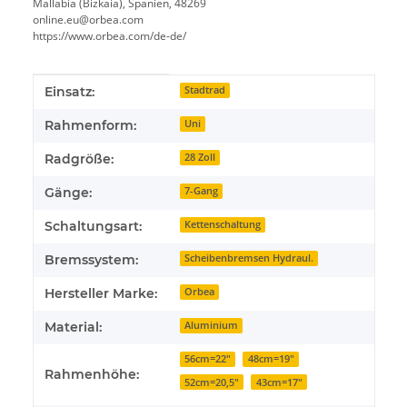
Mallabia (Bizkaia), Spanien, 48269
online.eu@orbea.com
https://www.orbea.com/de-de/
Produkteigenschaft
Wert
Einsatz:
Stadtrad
Rahmenform:
Uni
Radgröße:
28 Zoll
Gänge:
7-Gang
Schaltungsart:
Kettenschaltung
Bremssystem:
Scheibenbremsen Hydraul.
Hersteller Marke:
Orbea
Material:
Aluminium
56cm=22"
48cm=19"
Rahmenhöhe:
52cm=20,5"
43cm=17"