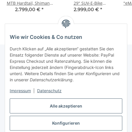
MTB Hardtail, Shimano
29" SUV-E-Bike
"eMa
Deore, 10-Gang, Antrieb
Diamantrahmen,
Tre
2.799,00 €
*
2.999,00 €
*
Shimano EP600-RS, Akku
Shimano Acera, 8-Gang,
Deo
intern 504Wh
Shimano EP6, 60Nm,
Per
540Wh Akku
Wie wir Cookies & Co nutzen
Durch Klicken auf „Alle akzeptieren“ gestatten Sie den
Einsatz folgender Dienste auf unserer Website: PayPal
Express Checkout und Ratenzahlung. Sie können die
Informationen
Einstellung jederzeit ändern (Fingerabdruck-Icon links
unten). Weitere Details finden Sie unter
Konfigurieren
und
in unserer
Datenschutzerklärung
.
Gesetzliche Informationen
Impressum
|
Datenschutz
Vertrag widerrufen
Alle akzeptieren
Konfigurieren