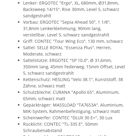
Lenker: ERGOTEC "Ergo", XL, 680mm, Ø31,8mm,
Backsweep 14/15°, Rise 30mm, Level 5, schwarz
sandgestrahlt
Vorbau: ERGOTEC "Sepia Ahead 50", 1 1/8",
31,8mm Lenkerklemmung, 90mm lang,
verstellbar, Level 5, schwarz sandgestrahlt
Griff: CONTEC "Tour Wing Eco", 130 mm, schwarz
Sattel: SELLE ROYAL "Essenza Plus", Herren,
Moderate, schwarz
Sattelstütze: ERGOTEC "SP 10.0", Ø 31,6mm,
350mm lang, 45mm Federweg, 15mm Offset, Level
5, schwarz sandgestrahlt
Kettenschutz: HESLING "Velo 38.1", Kunststoff, 38
Zähne, schwarz matt
Schutzbleche: CURANA "Apollo 65", Aluminium,
65mm, schwarz matt
Gepäckträger: MASSLOAD "TA7653A", Aluminium,
MIK-System, Rahmenbefestigung, schwarz matt
Scheinwerfer: CONTEC "DLUX 30 E+", 30 Lux
Rücklicht: CONTEC "TL-335 E", 50mm
Schraubenabstand