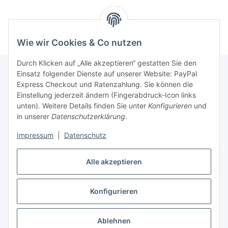
Wie wir Cookies & Co nutzen
Durch Klicken auf „Alle akzeptieren“ gestatten Sie den
Einsatz folgender Dienste auf unserer Website: PayPal
Express Checkout und Ratenzahlung. Sie können die
Informationen
Einstellung jederzeit ändern (Fingerabdruck-Icon links
unten). Weitere Details finden Sie unter
Konfigurieren
und
in unserer
Datenschutzerklärung
.
Gesetzliche Informationen
Impressum
|
Datenschutz
Vertrag widerrufen
Alle akzeptieren
Konfigurieren
* Alle Preise inkl. gesetzlicher USt., zzgl.
Versand
Ablehnen