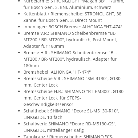
Kurbelarme: STRONGLIGHT "Magan 3B", 170mm,
für Bosch Gen. 3, BNI, Aluminium, schwarz
Kettenblatt / Riemenscheibe: STRONGLIGHT, 38
Zähne, für Bosch Gen. 3, Direct Mount
Innenlager: BOSCH Bremse: ALHONGA "HT-474"
Bremse V.R.: SHIMANO Scheibenbremse "BL-
MT200 / BR-MT200", hydraulisch, Post Mount,
Adapter für 180mm
Bremse H.R.: SHIMANO Scheibenbremse "BL-
MT200 / BR-MT200", hydraulisch, Adapter für
180mm
Bremshebel: ALHONGA "HT-474"
Bremsscheibe V.R.: SHIMANO "SM-RT30", Ø180
mm, Center Lock
Bremsscheibe H.R.: SHIMANO "RT-EM300", Ø180
mm, Center Lock, für STEPS-
Geschwindigkeitssensor
Schalthebel: SHIMANO "Deore SL-M5130-R10",
LINKGLIDE, 10-fach
Schaltwerk: SHIMANO "Deore RD-M5130-GS",
LINKGLIDE, mittellanger Käfig
Zahnkranz / Riemenscheibe: SHIMANO "CS-