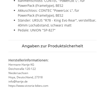
Rahmenschloss: CONTEC "PowerLoc L", für
PowerPack (Frametype), BES2
Akkuschloss: CONTEC "PowerLoc L", für
PowerPack (Frametype), BES2
Ständer: URSUS "R78 - King Evo Rear", verstellbar,
40mm Lochabstand, schwarz matt
Pedale: UNION "SP-827"
Angaben zur Produktsicherheit
Herstellerinformationen:
Hermann Hartje KG
Deichstraße 120-122
Niedersachsen
Hoya, Deutschland, 27318
info@hartje.de
https://www.victoria-bikes.com