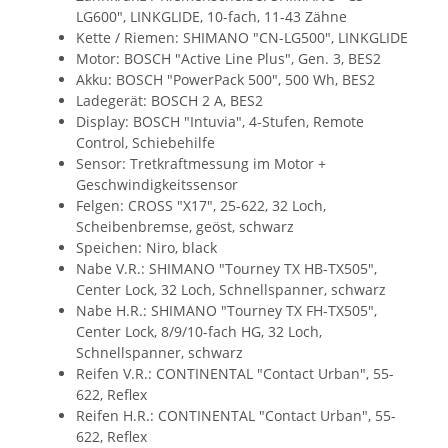
LG600", LINKGLIDE, 10-fach, 11-43 Zähne
Kette / Riemen: SHIMANO "CN-LG500", LINKGLIDE
Motor: BOSCH "Active Line Plus", Gen. 3, BES2
Akku: BOSCH "PowerPack 500", 500 Wh, BES2
Ladegerät: BOSCH 2 A, BES2
Display: BOSCH "Intuvia", 4-Stufen, Remote
Control, Schiebehilfe
Sensor: Tretkraftmessung im Motor +
Geschwindigkeitssensor
Felgen: CROSS "X17", 25-622, 32 Loch,
Scheibenbremse, geöst, schwarz
Speichen: Niro, black
Nabe V.R.: SHIMANO "Tourney TX HB-TX505",
Center Lock, 32 Loch, Schnellspanner, schwarz
Nabe H.R.: SHIMANO "Tourney TX FH-TX505",
Center Lock, 8/9/10-fach HG, 32 Loch,
Schnellspanner, schwarz
Reifen V.R.: CONTINENTAL "Contact Urban", 55-
622, Reflex
Reifen H.R.: CONTINENTAL "Contact Urban", 55-
622, Reflex