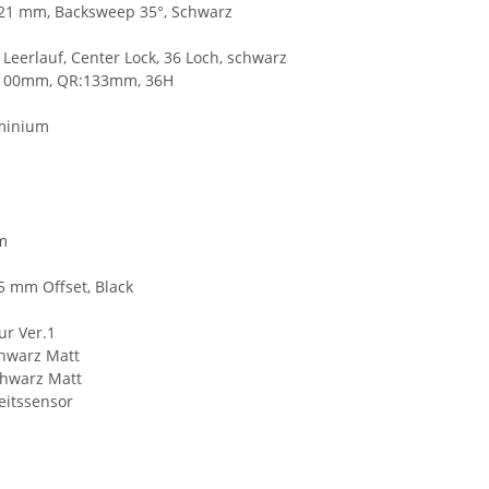
 21 mm, Backsweep 35°, Schwarz
eerlauf, Center Lock, 36 Loch, schwarz
:100mm, QR:133mm, 36H
uminium
m
5 mm Offset, Black
r Ver.1
chwarz Matt
chwarz Matt
eitssensor