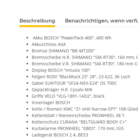
Beschreibung
Benachrichtigen, wenn verf
Akku BOSCH "PowerPack 400", 400 Wh
Akkuschloss AXA
Bremse SHIMANO "BR-MT200"
Bremsscheibe H.R. SHIMANO "SM-RT30", 160 mm, 
Bremsscheibe V.R. SHIMANO "SM-RT30", 180 mm C
Display BOSCH "Intuvia 100"
Felgen RODI "BlackRock 23" 28", 23-622, 36 Loch
Gabel SUNTOUR "SF24-NEX-E24" DS 700C
Gepäckträger H.R. Cysalo MIK
Griffe VELO "VLG-1891-1AD2", black
Innenlager BOSCH
Kette / Riemen KMC "Z1 eHX Narrow EPT" 108 Glied
Kettenblatt / Riemenscheibe PROWHEEL 38 T.
Kettenschutz CURANA "BELTGUARD BODY C+"
Kurbelarme PROWHEEL "EB03", 170 mm, ISIS
Ladegerät BOSCH 2 A, BES3