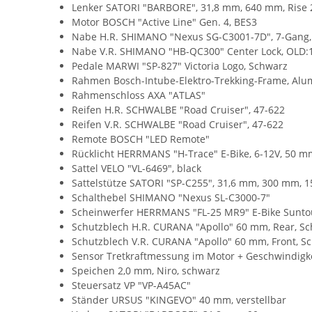
Lenker SATORI "BARBORE", 31,8 mm, 640 mm, Rise
Motor BOSCH "Active Line" Gen. 4, BES3
Nabe H.R. SHIMANO "Nexus SG-C3001-7D", 7-Gang, L
Nabe V.R. SHIMANO "HB-QC300" Center Lock, OLD
Pedale MARWI "SP-827" Victoria Logo, Schwarz
Rahmen Bosch-Intube-Elektro-Trekking-Frame, Al
Rahmenschloss AXA "ATLAS"
Reifen H.R. SCHWALBE "Road Cruiser", 47-622
Reifen V.R. SCHWALBE "Road Cruiser", 47-622
Remote BOSCH "LED Remote"
Rücklicht HERRMANS "H-Trace" E-Bike, 6-12V, 50 m
Sattel VELO "VL-6469", black
Sattelstütze SATORI "SP-C255", 31,6 mm, 300 mm, 1
Schalthebel SHIMANO "Nexus SL-C3000-7"
Scheinwerfer HERRMANS "FL-25 MR9" E-Bike Suntou
Schutzblech H.R. CURANA "Apollo" 60 mm, Rear, S
Schutzblech V.R. CURANA "Apollo" 60 mm, Front, S
Sensor Tretkraftmessung im Motor + Geschwindigk
Speichen 2,0 mm, Niro, schwarz
Steuersatz VP "VP-A45AC"
Ständer URSUS "KINGEVO" 40 mm, verstellbar