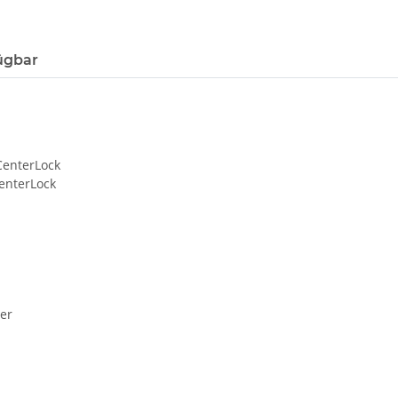
ügbar
CenterLock
enterLock
er