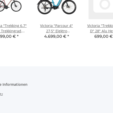
ia "Trekking 6.7"
Victoria "Parcour 4"
Victoria "Trekk
 Trekkingrad,
27,5" Elektro
D" 28" Alu He
ano Alivio, 27-
Fullsuspension
Trekkingrad, S
99,00 €
*
4.699,00 €
*
699,00 
Gang,
Trekkingrad, Shimano
Nexus, 7-Gang, L
Deore, 10-Gang,
matt/black 48cm
matt/blac
e Informationen
tz