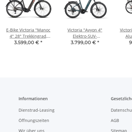
E-Bike Victoria "Manoc
Victoria "Avyon 4"
Victor
4" 28" Trekkingrad,
Elektro-SUV-
Alu
Shimano Deore, 10-
Trekkingrad, Shimano
Shim
3.599,00 €
*
3.799,00 €
*
9
Gang, Bosch CX, 85Nm,
Cues U4000, 9-Gang,
Akku 625 Wh, Zul.
Ges.Gewicht 170kg
Informationen
Gesetzlich
Dienstrad-Leasing
Datenschu
Öffnungszeiten
AGB
Wir über uns
Sitemap