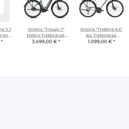
ing 3.7
Victoria "Tresalo 7"
Victoria "Trekking 8.6"
rren
Elektro-Trekkingrad,
Alu Trekkingrad,
himano
Shimano Nexus, 5-
Shimano Deore, 30-
€
*
3.499,00 €
*
1.099,00 €
*
L, titan
Gang, Riemen, Bosch
Gang,
 titan
Performace 75Nm, Akku
k
540Wh