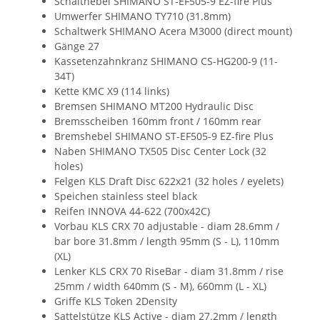
Schalthebel SHIMANO ST-EF505-9 EZ-fire Plus
Umwerfer SHIMANO TY710 (31.8mm)
Schaltwerk SHIMANO Acera M3000 (direct mount)
Gänge 27
Kassetenzahnkranz SHIMANO CS-HG200-9 (11-
34T)
Kette KMC X9 (114 links)
Bremsen SHIMANO MT200 Hydraulic Disc
Bremsscheiben 160mm front / 160mm rear
Bremshebel SHIMANO ST-EF505-9 EZ-fire Plus
Naben SHIMANO TX505 Disc Center Lock (32
holes)
Felgen KLS Draft Disc 622x21 (32 holes / eyelets)
Speichen stainless steel black
Reifen INNOVA 44-622 (700x42C)
Vorbau KLS CRX 70 adjustable - diam 28.6mm /
bar bore 31.8mm / length 95mm (S - L), 110mm
(XL)
Lenker KLS CRX 70 RiseBar - diam 31.8mm / rise
25mm / width 640mm (S - M), 660mm (L - XL)
Griffe KLS Token 2Density
Sattelstütze KLS Active - diam 27.2mm / length