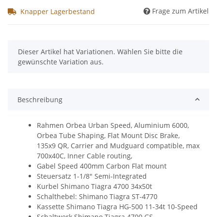
Frage zum Artikel
Knapper Lagerbestand
x
Dieser Artikel hat Variationen. Wählen Sie bitte die
gewünschte Variation aus.
Beschreibung
Rahmen Orbea Urban Speed, Aluminium 6000,
Orbea Tube Shaping, Flat Mount Disc Brake,
135x9 QR, Carrier and Mudguard compatible, max
700x40C, Inner Cable routing,
Gabel Speed 400mm Carbon Flat mount
Steuersatz 1-1/8" Semi-Integrated
Kurbel Shimano Tiagra 4700 34x50t
Schalthebel: Shimano Tiagra ST-4770
Kassette Shimano Tiagra HG-500 11-34t 10-Speed
Schaltwerk Shimano Tiagra 4700 GS