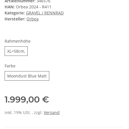
Artikelnummer:
346576
HAN:
Orbea 2024 - R411
Kategorie:
GRAVEL / RENNRAD
Hersteller:
Orbea
Rahmenhöhe
XL=58cm,
XL=58cm,
Farbe
Moondust Blue Matt
Moondust Blue Matt
1.999,00 €
inkl. 19% USt. , zzgl.
Versand