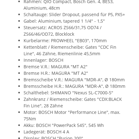
Rahmen: QIO Compact, Bosch Gen. 4, BES3,
Aluminium, 48cm
Schaltauge: Slider Dropout, passend für P5, PX5+
Gabel: Aluminium, tapered 1 1/4" - 1,5"
Steuersatz: ACROS ZS66/31,75 OD74 /
ZS66/46/OD72, Blocklock
Kurbelarme: PROWHEEL "EB03", 170mm
Kettenblatt / Riemenscheibe: Gates "CDC Fin
Line", 46 Zähne, Riemenlinie 45,5mm
Innenlager: BOSCH
Bremse V.R.: MAGURA "MT A2"
Bremse H.R.: MAGURA "MT A2"
Bremsscheibe V.R.: MAGURA "MDR-A", Ø 180mm
Bremsscheibe H.R.: MAGURA "MDR-A", Ø 180mm
Schalthebel: SHIMANO "Nexus SL-C7000-5"
Zahnkranz / Riemenscheibe: Gates "CDX:BLACK
Fin Line", 28 Zähne
Motor: BOSCH Motor "Performance Line", max.
75Nm
Akku: BOSCH "PowerPack 545", 545 Wh
Ladegerät: BOSCH 4 A
Display: BOSCH "Purion 200"