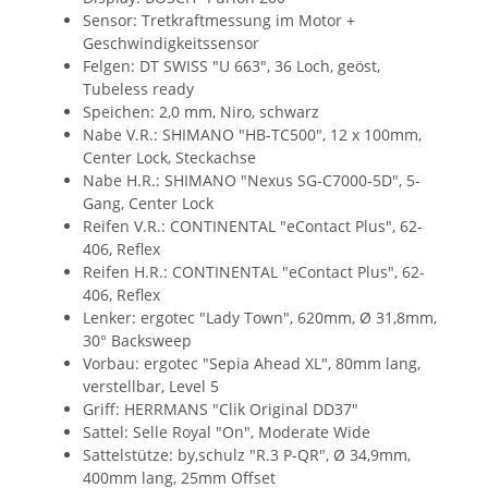
Sensor: Tretkraftmessung im Motor +
Geschwindigkeitssensor
Felgen: DT SWISS "U 663", 36 Loch, geöst,
Tubeless ready
Speichen: 2,0 mm, Niro, schwarz
Nabe V.R.: SHIMANO "HB-TC500", 12 x 100mm,
Center Lock, Steckachse
Nabe H.R.: SHIMANO "Nexus SG-C7000-5D", 5-
Gang, Center Lock
Reifen V.R.: CONTINENTAL "eContact Plus", 62-
406, Reflex
Reifen H.R.: CONTINENTAL "eContact Plus", 62-
406, Reflex
Lenker: ergotec "Lady Town", 620mm, Ø 31,8mm,
30° Backsweep
Vorbau: ergotec "Sepia Ahead XL", 80mm lang,
verstellbar, Level 5
Griff: HERRMANS "Clik Original DD37"
Sattel: Selle Royal "On", Moderate Wide
Sattelstütze: by,schulz "R.3 P-QR", Ø 34,9mm,
400mm lang, 25mm Offset