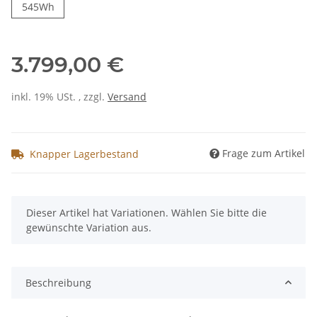
petrol blue, Shimano Nexus, 5-Gang, Leerlauf, 48cm, 
545Wh
3.799,00 €
inkl. 19% USt. , zzgl.
Versand
Frage zum Artikel
Knapper Lagerbestand
x
Dieser Artikel hat Variationen. Wählen Sie bitte die
gewünschte Variation aus.
Beschreibung