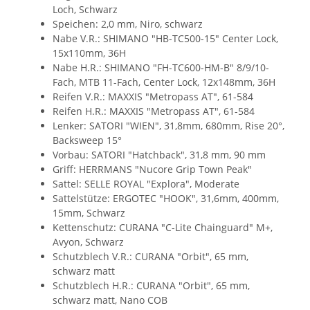
Loch, Schwarz
Speichen: 2,0 mm, Niro, schwarz
Nabe V.R.: SHIMANO "HB-TC500-15" Center Lock,
15x110mm, 36H
Nabe H.R.: SHIMANO "FH-TC600-HM-B" 8/9/10-
Fach, MTB 11-Fach, Center Lock, 12x148mm, 36H
Reifen V.R.: MAXXIS "Metropass AT", 61-584
Reifen H.R.: MAXXIS "Metropass AT", 61-584
Lenker: SATORI "WIEN", 31,8mm, 680mm, Rise 20°,
Backsweep 15°
Vorbau: SATORI "Hatchback", 31,8 mm, 90 mm
Griff: HERRMANS "Nucore Grip Town Peak"
Sattel: SELLE ROYAL "Explora", Moderate
Sattelstütze: ERGOTEC "HOOK", 31,6mm, 400mm,
15mm, Schwarz
Kettenschutz: CURANA "C-Lite Chainguard" M+,
Avyon, Schwarz
Schutzblech V.R.: CURANA "Orbit", 65 mm,
schwarz matt
Schutzblech H.R.: CURANA "Orbit", 65 mm,
schwarz matt, Nano COB