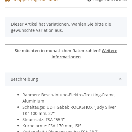
x
Dieser Artikel hat Variationen. Wählen Sie bitte die
gewünschte Variation aus.
Sie möchten in monatlichen Raten zahlen?
Weitere
Informationen
Beschreibung
Rahmen: Bosch-Intube-Elektro-Trekking-Frame,
Aluminium
Schaltauge: UDH Gabel: ROCKSHOX "Judy Silver
TK" 100 mm, 27"
Steuersatz: FSA "55R"
Kurbelarme: FSA 170 mm, ISIS
Kettenblatt / Riemenscheibe: FSA 38 T.