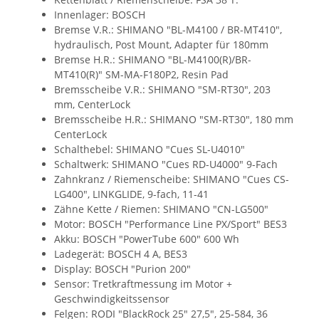
Innenlager: BOSCH
Bremse V.R.: SHIMANO "BL-M4100 / BR-MT410",
hydraulisch, Post Mount, Adapter für 180mm
Bremse H.R.: SHIMANO "BL-M4100(R)/BR-
MT410(R)" SM-MA-F180P2, Resin Pad
Bremsscheibe V.R.: SHIMANO "SM-RT30", 203
mm, CenterLock
Bremsscheibe H.R.: SHIMANO "SM-RT30", 180 mm
CenterLock
Schalthebel: SHIMANO "Cues SL-U4010"
Schaltwerk: SHIMANO "Cues RD-U4000" 9-Fach
Zahnkranz / Riemenscheibe: SHIMANO "Cues CS-
LG400", LINKGLIDE, 9-fach, 11-41
Zähne Kette / Riemen: SHIMANO "CN-LG500"
Motor: BOSCH "Performance Line PX/Sport" BES3
Akku: BOSCH "PowerTube 600" 600 Wh
Ladegerät: BOSCH 4 A, BES3
Display: BOSCH "Purion 200"
Sensor: Tretkraftmessung im Motor +
Geschwindigkeitssensor
Felgen: RODI "BlackRock 25" 27,5", 25-584, 36