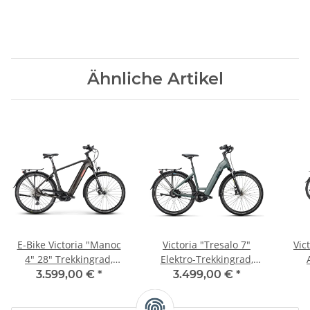
Ähnliche Artikel
E-Bike Victoria "Manoc
Victoria "Tresalo 7"
Vic
4" 28" Trekkingrad,
Elektro-Trekkingrad,
Shimano Deore, 10-
Shimano Nexus, 5-Gang,
Shim
3.599,00 €
*
3.499,00 €
*
Gang, Bosch CX, 85Nm,
Riemen, Bosch
Akku 625 Wh, Zul.
Performace 75Nm, Akku