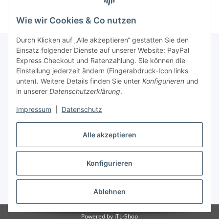
Ges.Gewicht 170kg
540Wh
Wie wir Cookies & Co nutzen
Durch Klicken auf „Alle akzeptieren“ gestatten Sie den
Einsatz folgender Dienste auf unserer Website: PayPal
Express Checkout und Ratenzahlung. Sie können die
Informationen
Einstellung jederzeit ändern (Fingerabdruck-Icon links
unten). Weitere Details finden Sie unter
Konfigurieren
und
in unserer
Datenschutzerklärung
.
Gesetzliche Informationen
Impressum
|
Datenschutz
Vertrag widerrufen
Alle akzeptieren
Konfigurieren
Ablehnen
* Alle Preise inkl. gesetzlicher USt., zzgl.
Versand
Powered by
JTL-Shop