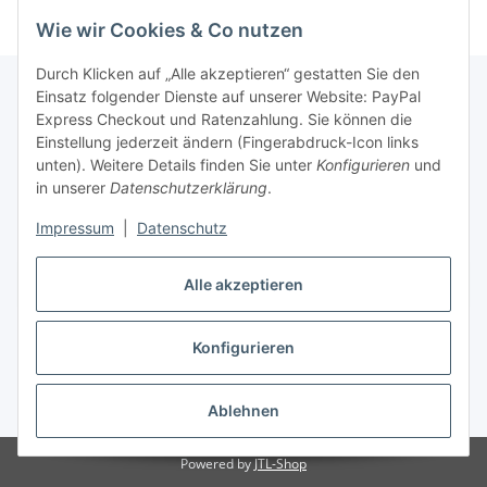
Wie wir Cookies & Co nutzen
Durch Klicken auf „Alle akzeptieren“ gestatten Sie den
Einsatz folgender Dienste auf unserer Website: PayPal
Express Checkout und Ratenzahlung. Sie können die
Informationen
Einstellung jederzeit ändern (Fingerabdruck-Icon links
unten). Weitere Details finden Sie unter
Konfigurieren
und
in unserer
Datenschutzerklärung
.
Gesetzliche Informationen
Impressum
|
Datenschutz
Vertrag widerrufen
Alle akzeptieren
Konfigurieren
* Alle Preise inkl. gesetzlicher USt., zzgl.
Versand
Ablehnen
Powered by
JTL-Shop