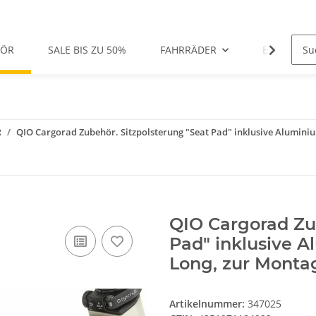
HÖR
SALE BIS ZU 50%
FAHRRÄDER
E-BIKES
R
QIO Cargorad Zubehör. Sitzpolsterung "Seat Pad" inklusive Alumini
QIO Cargorad Zub
Pad" inklusive A
Long, zur Monta
Artikelnummer:
347025