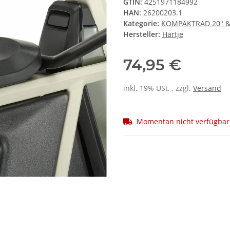
GTIN:
4251971184992
HAN:
26200203.1
Kategorie:
KOMPAKTRAD 20" 
Hersteller:
Hartje
74,95 €
inkl. 19% USt. , zzgl.
Versand
Momentan nicht verfügbar